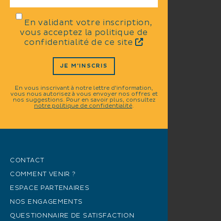
En validant votre inscription,
vous acceptez la politique de
confidentialité de ce site
JE M'INSCRIS
En vous inscrivant à notre lettre d'information,
vous nous autorisez à vous envoyer nos offres et
nos suggestions. Pour en savoir plus, consultez
notre politique de confidentialité
.
CONTACT
COMMENT VENIR ?
ESPACE PARTENAIRES
NOS ENGAGEMENTS
QUESTIONNAIRE DE SATISFACTION