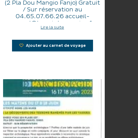
(2 Pla Dou Mangio Fanjo) Gratuit
/ Sur réservation au
04.65.07.66.26 accueil-
museal@lessaintesmaries.fr.
Lire la suite
Les après-midis : Visite guidée «
Plongez à la découverte d’un
Ajouter au carnet de voyage
patrimoine ». Gratuit. Toutes les
30 minutes à partir de 13h30 au
Musée