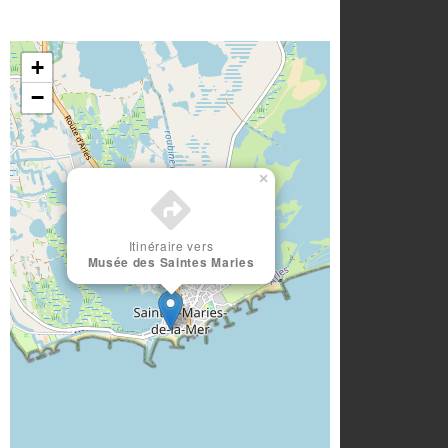
+
−
×
Itinéraire vers
Musée des Saintes Maries