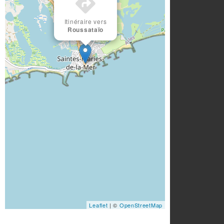
Itinéraire vers
Roussataïo
Leaflet
| ©
OpenStreetMap