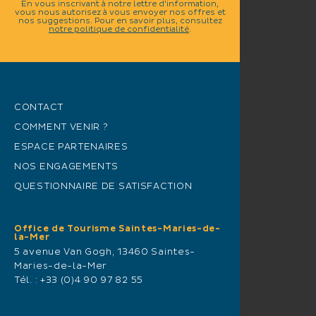
En vous inscrivant à notre lettre d'information,
vous nous autorisez à vous envoyer nos offres et
nos suggestions. Pour en savoir plus, consultez
notre politique de confidentialité
.
CONTACT
COMMENT VENIR ?
ESPACE PARTENAIRES
NOS ENGAGEMENTS
QUESTIONNAIRE DE SATISFACTION
Office de Tourisme Saintes-Maries-de-
la-Mer
5 avenue Van Gogh, 13460 Saintes-
Maries-de-la-Mer
Tél. :
+33 (0)4 90 97 82 55