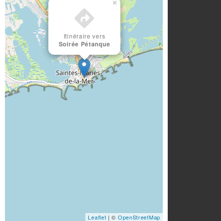
×
Itinéraire vers
Soirée Pétanque
Leaflet
| ©
OpenStreetMap