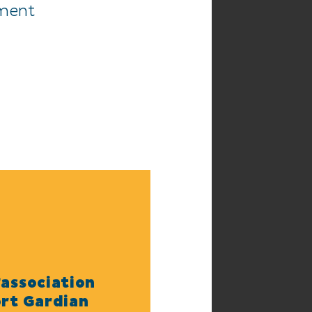
ement
’association
ort Gardian