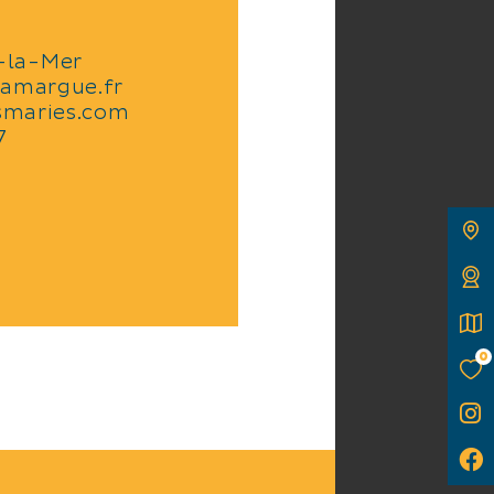
-la-Mer
camargue.fr
smaries.com
7
0