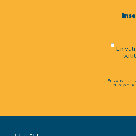
Distractions et loisirs
Insc
CATÉGORIES
Dîner / Repas spectacle
En val
poli
DATES DE LA MANIFESTATIO
Samedi 1er août 2026.
En vous inscri
envoyer nos
TARIFS
Tarif : 44€.
CONTACT