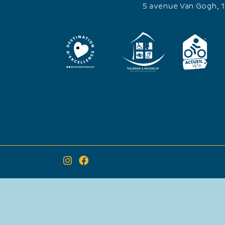
5 avenue Van Gogh, 
×
Itinéraire vers
Soirée Sardinade de l’association des
plaisanciers au port Gardian