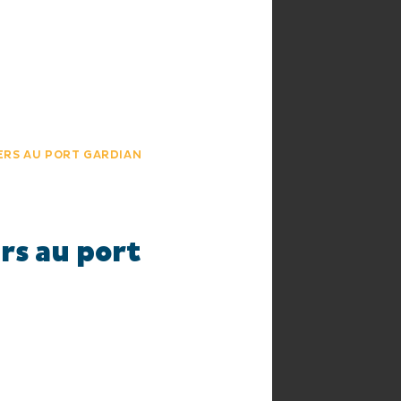
HE
AGENDA
IERS AU PORT GARDIAN
ers au port