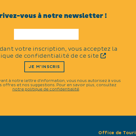
rivez-vous à notre newsletter !
TYPES
Distractions et loisirs
idant votre inscription, vous acceptez la
tique de confidentialité de ce site
CATÉGORIES
N
JE M'INSCRIS
Dîner / Repas spectacle
vant à notre lettre d'information, vous nous autorisez à vous
 offres et nos suggestions. Pour en savoir plus, consultez
notre politique de confidentialité
.
Office de Tour