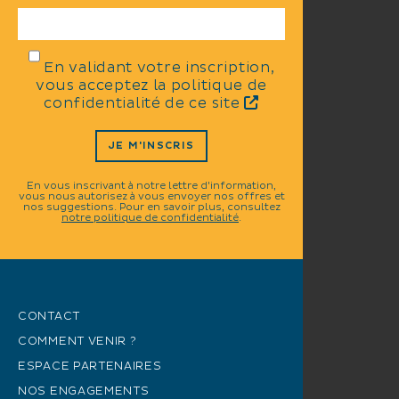
En validant votre inscription,
vous acceptez la politique de
confidentialité de ce site
JE M'INSCRIS
En vous inscrivant à notre lettre d'information,
vous nous autorisez à vous envoyer nos offres et
nos suggestions. Pour en savoir plus, consultez
notre politique de confidentialité
.
CONTACT
COMMENT VENIR ?
ESPACE PARTENAIRES
NOS ENGAGEMENTS