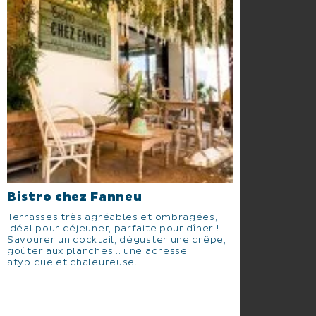
Bistro chez Fanneu
Terrasses très agréables et ombragées,
idéal pour déjeuner, parfaite pour dîner !
Savourer un cocktail, déguster une crêpe,
goûter aux planches... une adresse
atypique et chaleureuse.