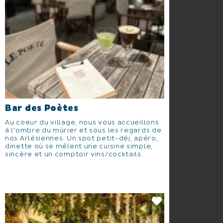
Bar des Poètes
Au coeur du village, nous vous accueillons
à l'ombre du mûrier et sous les regards de
nos Arlésiennes. Un spot petit-déj, apéro,
dinette où se mêlent une cuisine simple,
sincère et un comptoir vins/cocktails.