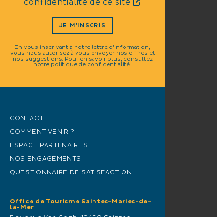
confidentialité de ce site
JE M'INSCRIS
En vous inscrivant à notre lettre d'information,
vous nous autorisez à vous envoyer nos offres et
nos suggestions. Pour en savoir plus, consultez
notre politique de confidentialité
.
CONTACT
COMMENT VENIR ?
ESPACE PARTENAIRES
NOS ENGAGEMENTS
QUESTIONNAIRE DE SATISFACTION
Office de Tourisme Saintes-Maries-de-
la-Mer