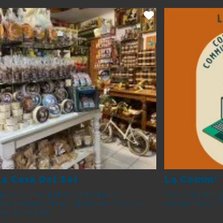
La Casa Del Sol
La Comm'
picerie fine, poterie artisanale,
Conciergerie, 
écoration vintage, artisanat mexicain,
saisonnières.
in, spiritueux.