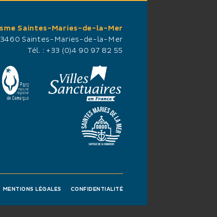
isme Saintes-Maries-de-la-Mer
13460 Saintes-Maries-de-la-Mer
Tél. :
+33 (0)4 90 97 82 55
 Solution
nettoyage : bureaux,
ts, vitreries,
blanchisserie, fin de
age de sols.
MENTIONS LÉGALES
CONFIDENTIALITÉ