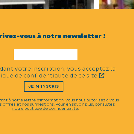
rivez-vous à notre newsletter !
idant votre inscription, vous acceptez la
Glacier des Arènes
Glacier Ma
tique de confidentialité de ce site
e Glacier des Arènes vous invite à
Venez goûter n
JE M'INSCRIS
éguster ses glaces artisanales, ses
"fait maison", 
rêpes maison avec boissons chaudes
traditionnelles
u fraiches, sur place ou à emporter.
Bubble Tea. Su
vant à notre lettre d'information, vous nous autorisez à vous
 offres et nos suggestions. Pour en savoir plus, consultez
notre politique de confidentialité
.