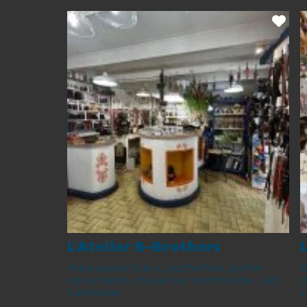
L'Atelier B-Brothers
Maroquinier (sacs, pochettes, porte-
E
documents, travail sur commande...) et
d
Ceinturier.
v