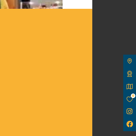
ison Meire
os glaces et nos sorbets
recettes originales ou
. Crêpes - Milkshakes -
0
r place ou à emporter.