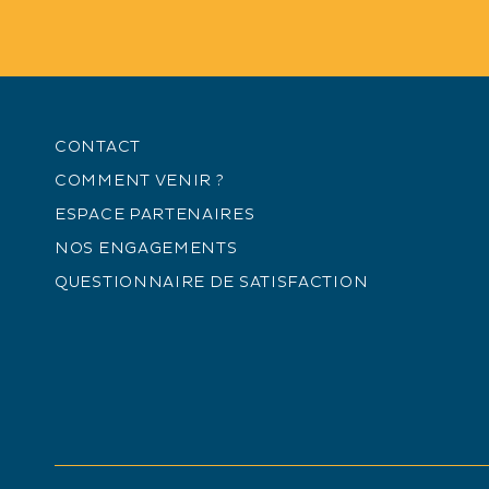
GUIDE BOOK
CONTACT
Télécharger le
COMMENT VENIR ?
PDF - 2,00 Mo
ESPACE PARTENAIRES
NOS ENGAGEMENTS
QUESTIONNAIRE DE SATISFACTION
GUIDA DI PR