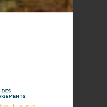
 DES
RGEMENTS
harger le document