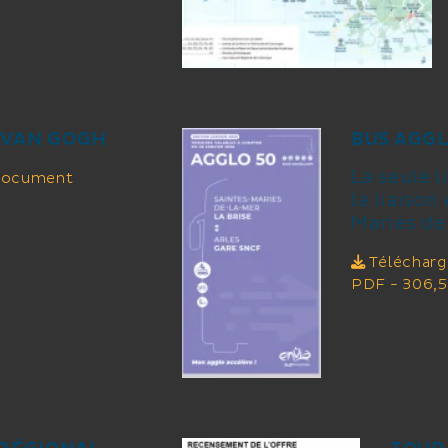
 VAN GOGH
BUS AGGL
La seule l
 document
la liaison
Maries de 
Télécharg
PDF - 306,5