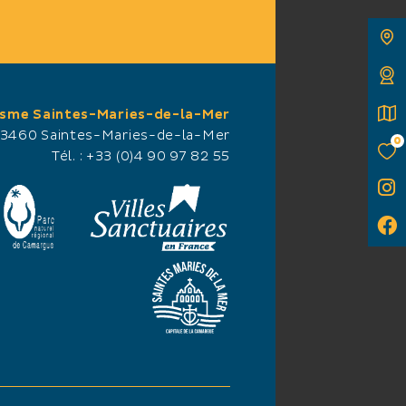
 DE PRESENTACIÓN
isme Saintes-Maries-de-la-Mer
harger le document
13460 Saintes-Maries-de-la-Mer
0
2,06 Mo
Tél. :
+33 (0)4 90 97 82 55
ENTATIONSANLEITU