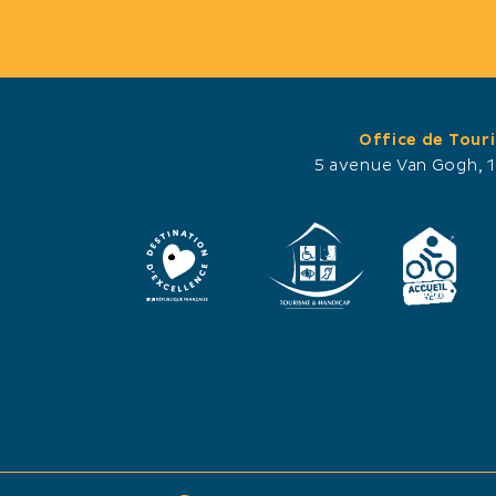
GUÍA
Office de Tour
 document
Téléc
5 avenue Van Gogh, 
PDF - 
ESENTAZIONE
PRÄS
NG