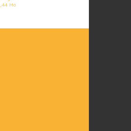
9,44 Mo
PLAN DE VILLE
Télécharger le
document
PDF - 4,99 Mo