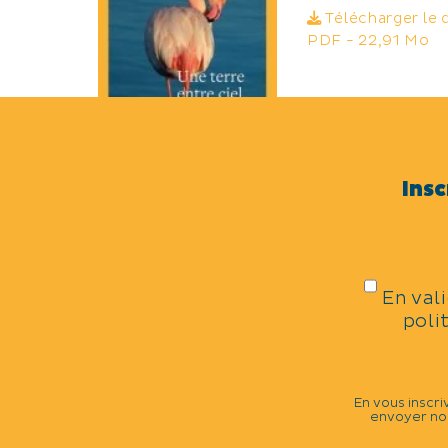
Télécharger le
PDF - 22,91 Mo
Insc
GUIDE LOISIRS
COMMERCES
En val
Télécharger le
poli
PDF - 8,12 Mo
En vous inscri
envoyer nos