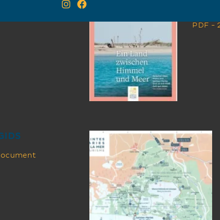
 document
Télé
PDF - 
GIDS
 document