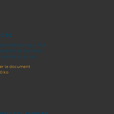
O 50
igne de bus qui fait
 entre Les Saintes
la Mer et Arles
er le document
0 ko